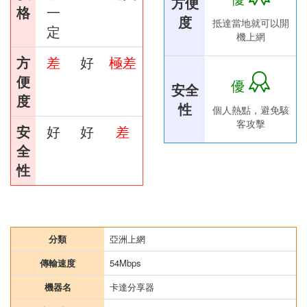
方便
格
一
度
抵達當地就可以開
定
機上網
方
差
好
極差
便
優
安全
度
性
個人熱點，避免駭
客攻擊
安
好
好
差
全
性
分類
亞洲上網
傳輸速度
54Mbps
機器名
卡達分享器