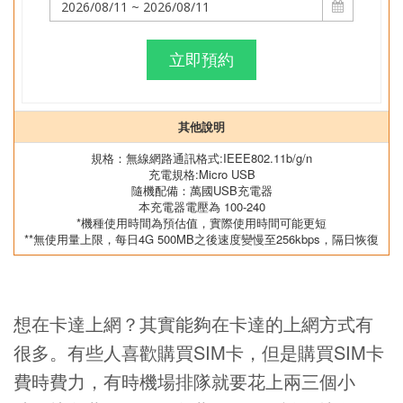
立即預約
其他說明
規格：無線網路通訊格式:IEEE802.11b/g/n
充電規格:Micro USB
隨機配備：萬國USB充電器
本充電器電壓為 100-240
*機種使用時間為預估值，實際使用時間可能更短
**無使用量上限，每日4G 500MB之後速度變慢至256kbps，隔日恢復
想在卡達上網？其實能夠在卡達的上網方式有
很多。有些人喜歡購買SIM卡，但是購買SIM卡
費時費力，有時機場排隊就要花上兩三個小