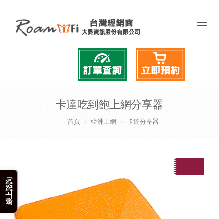
Toggl
naviga
卡達吃到飽上網分享器
首頁
亞洲上網
卡達分享器
線上諮詢