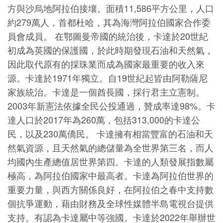
方與沙烏地阿拉伯接壤。面積11,586平方公里，人口
約279萬人，首都杜哈，其為海灣阿拉伯國家合作委
員會成員。 在鄂圖曼帝國的統治後，卡達於20世紀
初成為英國的保護國，於此時期發現石油和天然氣，
因此取代原有的採珠業而成為國家最重要的收入來
源。卡達於1971年獨立。自19世紀起皆由阿勒薩尼
家族統治。卡達是一個酋長國，採行君主立憲制。
2003年新憲法依據全民公投通過，贊成率達98%。卡
達人口於2017年為260萬，包括313,000的卡達公
民，以及230萬僑民。 卡達擁有相當豐富的石油和天
然氣資源，且天然氣的總儲量為全世界第三名，而人
均國內生產總值居世界第四。卡達的人類發展指數屬
極高，為阿拉伯國家中最高者。卡達為阿拉伯世界的
重要力量，與西方關係良好，在阿拉伯之春中支持數
個抗爭運動，藉由財務及全球性媒體半島電視台提供
支持。有認為卡達屬中等強國。卡達於2022年舉辦世