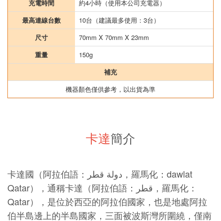
充電時間
約4小時（使用本公司充電器）
最高連線台數
10台（建議最多使用：3台）
尺寸
70mm X 70mm X 23mm
重量
150g
補充
機器顏色僅供參考，以出貨為準
卡達
簡介
卡達國（阿拉伯語：دولة قطر，羅馬化：dawlat
Qatar），通稱卡達（阿拉伯語：قطر，羅馬化：
Qatar），是位於西亞的阿拉伯國家，也是地處阿拉
伯半島邊上的半島國家，三面被波斯灣所圍繞，僅南