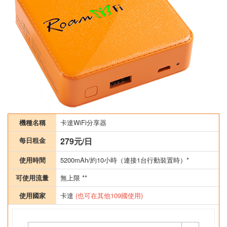
機種名稱
卡達WiFi分享器
每日租金
279元/日
使用時間
5200mAh/約10小時（連接1台行動裝置時）*
可使用流量
無上限 **
使用國家
卡達
(也可在其他109國使用)