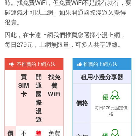
時。找免費WiFi，但免費WiFi不是說有就有，要
碰運氣才可以上網。如果開通國際漫遊又覺得
很貴。
因此，在卡達上網我們推薦您選擇小漫上網，
每日279元，上網無限量，可多人共享連線。
不推薦的上網方法
推薦的上網方法
買
開
找免
租用小漫分享器
SIM
通
費
卡
國
WiFi
優
際
價格
每日279元固定價
漫
格
遊
價
不
差
免費
優