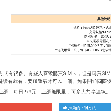
其他說明
規格：無線網路通訊格式:IEEE
充電規格:Micro
隨機配備：萬國U
本充電器電壓為 10
*機種使用時間為預估值，實
**無使用量上限，每日4G 500MB之後
式有很多。有些人喜歡購買SIM卡，但是購買SI
Fi不是說有就有，要碰運氣才可以上網。如果開通國際
上網，每日279元，上網無限量，可多人共享連線。
推薦的上網方法