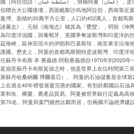
عُمان），簡稱阿曼（عُمان），是位於西亞阿拉伯半島東南沿海的國家。北部
拉伯聯合大公國接壤，西面毗鄰沙烏地阿拉伯，西南靠近
曼灣。面積約30萬平方公里，人口約452萬人，首都馬
諸蕃志》、元朝《南海志》稱其為「甕蠻」，明朝《坤輿
為印度洋強國，與葡萄牙、英國爭奪波斯灣和印度洋的控
茲海峽，延伸至現今的伊朗和巴基斯坦，南至東非沿海地
護國。歷史上，阿曼的首都馬斯開特是波斯灣、印度洋地
任蘇丹卡布斯·本·賽義德·阿勒賽義德自1970年到202
德駕崩至蘇丹卡布斯駕崩之時，他是世界上在位時間第三
萊蘇丹哈桑納爾·博爾基亞）。 阿曼的石油儲量居全球第2
上在過去40年裡發展最完善的國家。有別於鄰國以石油
業和魚、椰棗、農產品貿易。阿曼被世界銀行定義為高收
第70名。阿曼與葉門雖然比鄰而居，但兩國不論經濟建