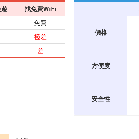
漫遊
找免費WiFi
免費
價格
極差
差
方便度
安全性