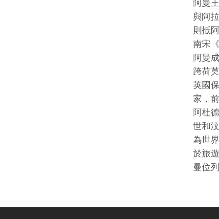
阿曼王國（阿拉伯語：سلطنة 
與阿
則抵阿
南宋《
阿曼成
跨荷莫
英國保
家，前
阿杜
世和汶
為世界
於旅遊
曼位列