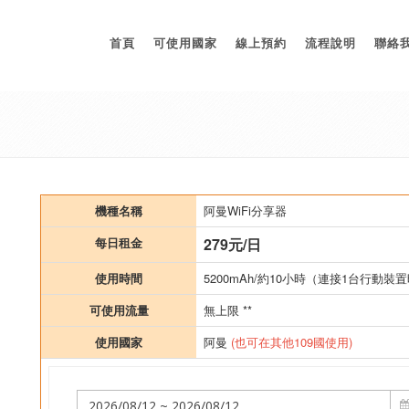
首頁
可使用國家
線上預約
流程說明
聯絡
機種名稱
阿曼WiFi分享器
每日租金
279元/日
使用時間
5200mAh/約10小時（連接1台行動裝置
可使用流量
無上限 **
使用國家
阿曼
(也可在其他109國使用)