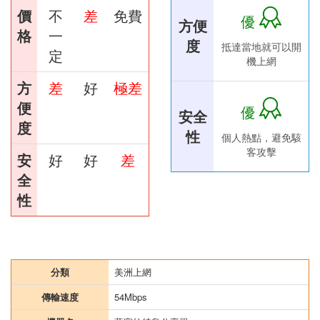
價
不
差
免費
優
方便
格
一
度
抵達當地就可以開
定
機上網
方
差
好
極差
便
優
安全
度
性
個人熱點，避免駭
客攻擊
安
好
好
差
全
性
分類
美洲上網
傳輸速度
54Mbps