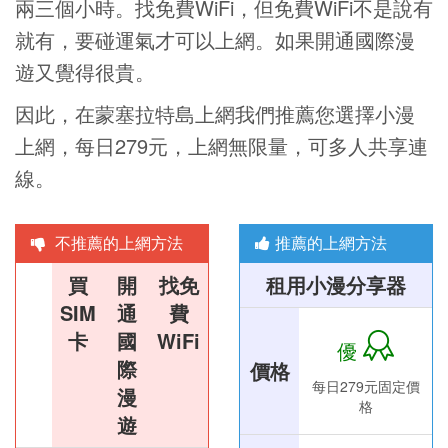
兩三個小時。找免費WiFi，但免費WiFi不是說有
就有，要碰運氣才可以上網。如果開通國際漫
遊又覺得很貴。
因此，在蒙塞拉特島上網我們推薦您選擇小漫
上網，每日279元，上網無限量，可多人共享連
線。
不推薦的上網方法
推薦的上網方法
買
開
找免
租用小漫分享器
SIM
通
費
卡
國
WiFi
優
際
價格
每日279元固定價
漫
格
遊