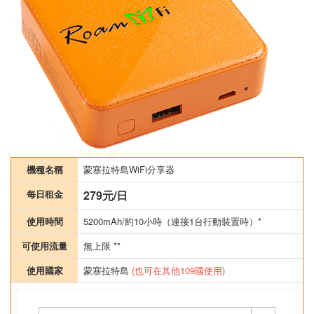
機種名稱
蒙塞拉特島WiFi分享器
每日租金
279元/日
使用時間
5200mAh/約10小時（連接1台行動裝置時）*
可使用流量
無上限 **
使用國家
蒙塞拉特島
(也可在其他109國使用)