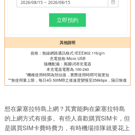
立即預約
其他說明
規格：無線網路通訊格式:IEEE802.11b/g/n
充電規格:Micro USB
隨機配備：萬國USB充電器
本充電器電壓為 100-240
*機種使用時間為預估值，實際使用時間可能更短
**無使用量上限，每日4G 500MB之後速度變慢至256kbps，隔日恢復
想在蒙塞拉特島上網？其實能夠在蒙塞拉特島
的上網方式有很多。有些人喜歡購買SIM卡，但
是購買SIM卡費時費力，有時機場排隊就要花上