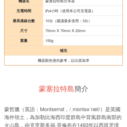
機器名
蒙塞拉特島分享器
充電時間
約4小時（使用本公司充電器）
最高連線台數
10台（建議最多使用：3台）
尺寸
70mm X 70mm X 23mm
重量
150g
補充
機器顏色僅供參考，以出貨為準
蒙塞拉特島
簡介
蒙哲臘（英語：Montserrat，/ˌmɒntsəˈræt/）是英國
海外領土，為加勒比海西印度群島中背風群島南部的
火山島，由克里斯多福·哥倫布在1493年以西班牙境