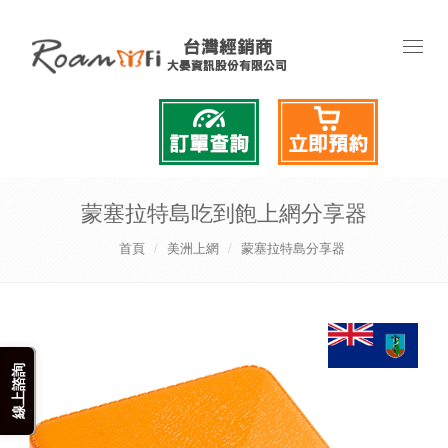
Toggl
naviga
蒙塞拉特島吃到飽上網分享器
首頁
美洲上網
蒙塞拉特島分享器
線上諮詢