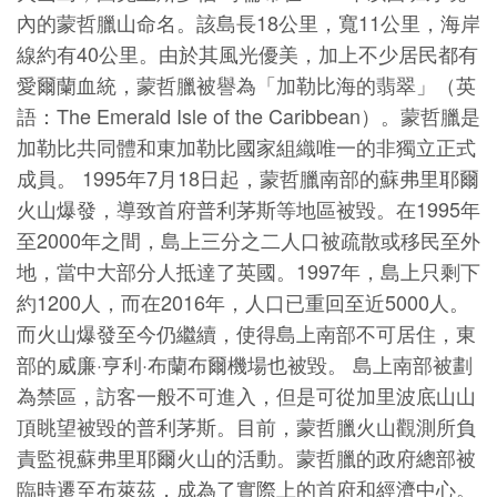
內的蒙哲臘山命名。該島長18公里，寬11公里，海岸
線約有40公里。由於其風光優美，加上不少居民都有
愛爾蘭血統，蒙哲臘被譽為「加勒比海的翡翠」（英
語：The Emerald Isle of the Caribbean）。蒙哲臘是
加勒比共同體和東加勒比國家組織唯一的非獨立正式
成員。 1995年7月18日起，蒙哲臘南部的蘇弗里耶爾
火山爆發，導致首府普利茅斯等地區被毀。在1995年
至2000年之間，島上三分之二人口被疏散或移民至外
地，當中大部分人抵達了英國。1997年，島上只剩下
約1200人，而在2016年，人口已重回至近5000人。
而火山爆發至今仍繼續，使得島上南部不可居住，東
部的威廉·亨利·布蘭布爾機場也被毀。 島上南部被劃
為禁區，訪客一般不可進入，但是可從加里波底山山
頂眺望被毀的普利茅斯。目前，蒙哲臘火山觀測所負
責監視蘇弗里耶爾火山的活動。蒙哲臘的政府總部被
臨時遷至布萊茲，成為了實際上的首府和經濟中心。