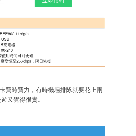
立即預約
802.11b/g/n
 USB
SB充電器
0-240
際使用時間可能更短
速度變慢至256kbps，隔日恢復
M卡費時費力，有時機場排隊就要花上兩
漫遊又覺得很貴。