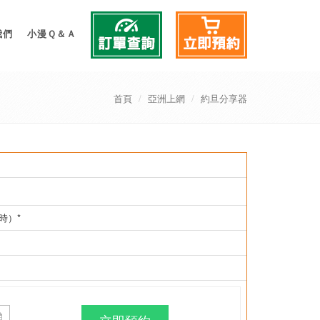
我們
小漫Ｑ＆Ａ
首頁
亞洲上網
約旦分享器
時）*