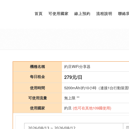
首頁
可使用國家
線上預約
流程說明
聯絡
機種名稱
約旦WiFi分享器
每日租金
279元/日
使用時間
5200mAh/約10小時（連接1台行動裝置
可使用流量
無上限 **
使用國家
約旦
(也可在其他109國使用)