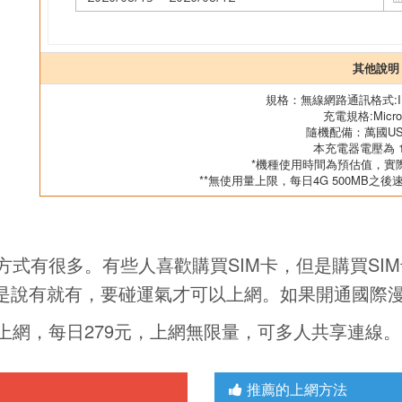
其他說明
規格：無線網路通訊格式:IEEE
充電規格:Micro
隨機配備：萬國U
本充電器電壓為 10
*機種使用時間為預估值，實
**無使用量上限，每日4G 500MB之後
式有很多。有些人喜歡購買SIM卡，但是購買SI
Fi不是說有就有，要碰運氣才可以上網。如果開通國際
上網，每日279元，上網無限量，可多人共享連線。
推薦的上網方法