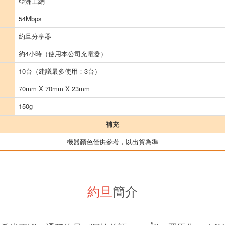
亞洲上網
54Mbps
約旦分享器
約4小時（使用本公司充電器）
10台（建議最多使用：3台）
70mm X 70mm X 23mm
150g
補充
機器顏色僅供參考，以出貨為準
約旦
簡介