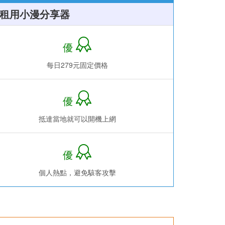
租用小漫分享器
優
每日279元固定價格
優
抵達當地就可以開機上網
優
個人熱點，避免駭客攻擊