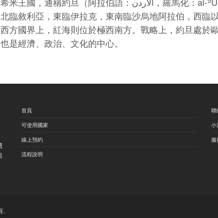
約旦（阿拉伯語：الأردن，羅馬化：al-ʾUrdunn [al.ʔur.dunː]），是位於西亞的阿拉伯
，北臨敘利亞，東臨伊拉克，東南臨沙烏地阿拉伯，西臨
的西方國界上，紅海則位於極西南方。戰略上，約旦處於
，也是經濟、政治、文化的中心。
首頁
聯
可使用國家
小
線上預約
服
續
流程說明
租
.