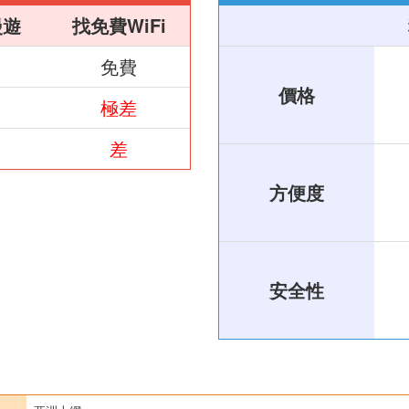
漫遊
找免費WiFi
免費
價格
極差
差
方便度
安全性