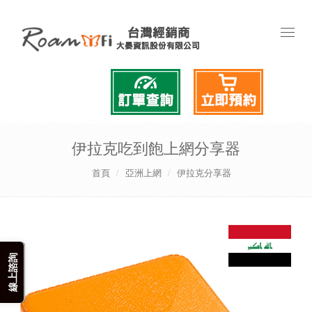
Toggl
naviga
伊拉克吃到飽上網分享器
首頁
亞洲上網
伊拉克分享器
線上諮詢