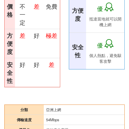
價
不
差
免費
優
方便
格
一
度
抵達當地就可以開
定
機上網
方
差
好
極差
便
優
安全
度
性
個人熱點，避免駭
客攻擊
安
好
好
差
全
性
分類
亞洲上網
傳輸速度
54Mbps