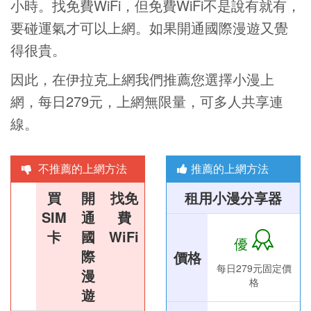
小時。找免費WiFi，但免費WiFi不是說有就有，
要碰運氣才可以上網。如果開通國際漫遊又覺
得很貴。
因此，在伊拉克上網我們推薦您選擇小漫上
網，每日279元，上網無限量，可多人共享連
線。
不推薦的上網方法
推薦的上網方法
買
開
找免
租用小漫分享器
SIM
通
費
卡
國
WiFi
優
際
價格
每日279元固定價
漫
格
遊