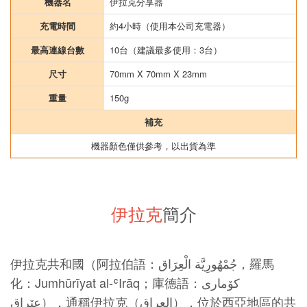
機器名
伊拉克分享器
充電時間
約4小時（使用本公司充電器）
最高連線台數
10台（建議最多使用：3台）
尺寸
70mm X 70mm X 23mm
重量
150g
補充
機器顏色僅供參考，以出貨為準
伊拉克
簡介
伊拉克共和國（阿拉伯語：جُمْهُورِيَّة الْعِرَاق，羅馬
化：Jumhūrīyat al-ʿIrāq；庫德語：كۆماری
عێراق），通稱伊拉克（العراق），位於西亞地區的共