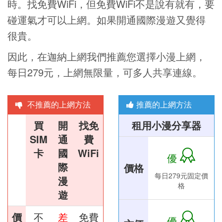
時。找免費WiFi，但免費WiFi不是說有就有，要
碰運氣才可以上網。如果開通國際漫遊又覺得
很貴。
因此，在迦納上網我們推薦您選擇小漫上網，
每日279元，上網無限量，可多人共享連線。
不推薦的上網方法
推薦的上網方法
買
開
找免
租用小漫分享器
SIM
通
費
卡
國
WiFi
優
際
價格
每日279元固定價
漫
格
遊
價
不
差
免費
優