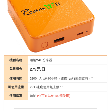
機種名稱
迦納WiFi分享器
每日租金
279元/日
使用時間
5200mAh/約10小時（連接1台行動裝置時）*
可使用流量
2.5G速度使用無上限 **
使用國家
迦納
(也可在其他109國使用)