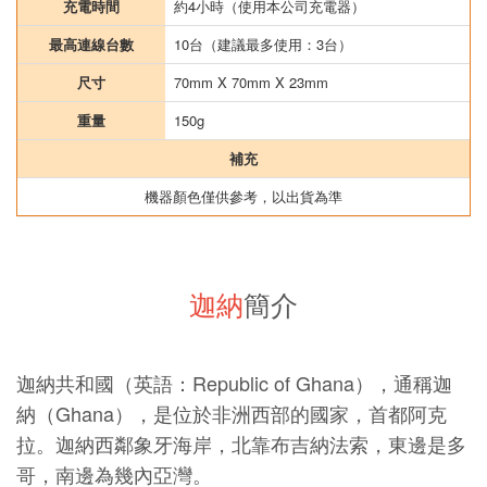
充電時間
約4小時（使用本公司充電器）
最高連線台數
10台（建議最多使用：3台）
尺寸
70mm X 70mm X 23mm
重量
150g
補充
機器顏色僅供參考，以出貨為準
迦納
簡介
迦納共和國（英語：Republic of Ghana），通稱迦
納（Ghana），是位於非洲西部的國家，首都阿克
拉。迦納西鄰象牙海岸，北靠布吉納法索，東邊是多
哥，南邊為幾內亞灣。