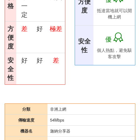
方便
格
一
度
抵達當地就可以開
定
機上網
方
差
好
極差
便
優
安全
度
性
個人熱點，避免駭
客攻擊
安
好
好
差
全
性
分類
非洲上網
傳輸速度
54Mbps
機器名
迦納分享器