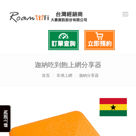
Toggl
naviga
迦納吃到飽上網分享器
首頁
非洲上網
迦納分享器
線上諮詢