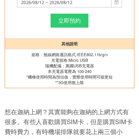
立即預約
其他說明
規格：無線網路通訊格式:IEEE802.11b/g/n
充電規格:Micro USB
隨機配備：萬國USB充電器
本充電器電壓為 100-240
*機種使用時間為預估值，實際使用時間可能更短
**3G使用無上限
想在迦納上網？其實能夠在迦納的上網方式有
很多。有些人喜歡購買SIM卡，但是購買SIM卡
費時費力，有時機場排隊就要花上兩三個小