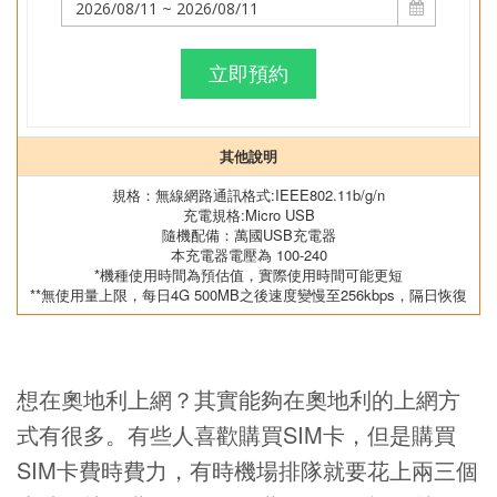
立即預約
其他說明
規格：無線網路通訊格式:IEEE802.11b/g/n
充電規格:Micro USB
隨機配備：萬國USB充電器
本充電器電壓為 100-240
*機種使用時間為預估值，實際使用時間可能更短
**無使用量上限，每日4G 500MB之後速度變慢至256kbps，隔日恢復
想在奧地利上網？其實能夠在奧地利的上網方
式有很多。有些人喜歡購買SIM卡，但是購買
SIM卡費時費力，有時機場排隊就要花上兩三個