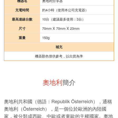
機器名
奧地利分享器
充電時間
約4小時（使用本公司充電器）
最高連線台數
10台（建議最多使用：3台）
尺寸
70mm X 70mm X 23mm
重量
150g
補充
機器顏色僅供參考，以出貨為準
奧地利
簡介
奧地利共和國（德語：Republik Österreich），通稱
奧地利（Österreich），是一個位於歐洲的內陸國
家，被分類成西歐、中歐或者東歐的主權國家。奧地