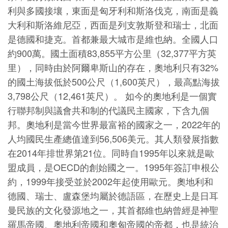
利與多國接壤，東面是匈牙利和斯洛伐克，南面是義
大利和斯洛維尼亞，西面是列支敦斯登和瑞士，北面
是德國和捷克。首都兼最大城市是維也納。全國人口
約900萬。國土面積83,855平方公里（32,377平方英
里），同時由於阿爾卑斯山的存在，奧地利只有32%
的國土海拔低於500公尺（1,600英尺），最高點海拔
3,798公尺（12,461英尺）。 如今的奧地利是一個實
行聯邦制與議會共和制的代議民主國家，下含九個
邦。奧地利是當今世界最富裕的國家之一，2022年的
人均國民生產總值達到56,506美元。其人類發展指數
在2014年排世界第21位。同時自1995年以來就是歐
盟成員，是OECD的創始國之一。1995年簽訂申根公
約，1999年接受並於2002年起使用歐元。奧地利和
德國、瑞士、盧森堡均屬於德語區，在歷史上是日耳
曼民族的文化發源地之一，其首都維也納曾經是神聖
羅馬帝國、奧地利帝國和奧匈帝國的帝都，也是統治