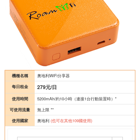
機種名稱
奧地利WiFi分享器
每日租金
279元/日
使用時間
5200mAh/約10小時（連接1台行動裝置時）*
可使用流量
無上限 **
使用國家
奧地利
(也可在其他109國使用)