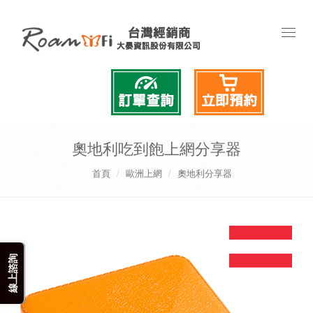
Toggl
naviga
奧地利吃到飽上網分享器
首頁
歐洲上網
奧地利分享器
線上諮詢