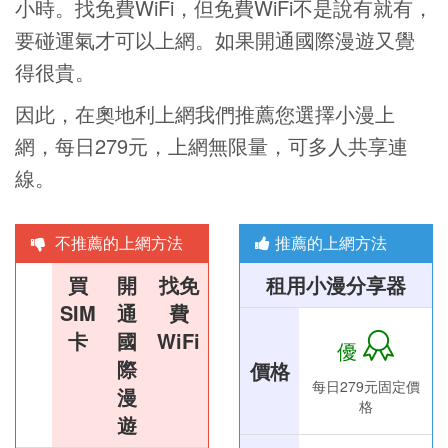
小時。找免費WiFi，但免費WiFi不是說有就有，
要碰運氣才可以上網。如果開通國際漫遊又覺
得很貴。
因此，在奧地利上網我們推薦您選擇小漫上
網，每日279元，上網無限量，可多人共享連
線。
不推薦的上網方法
推薦的上網方法
買
開
找免
租用小漫分享器
SIM
通
費
卡
國
WiFi
優
際
價格
每日279元固定價
漫
格
遊