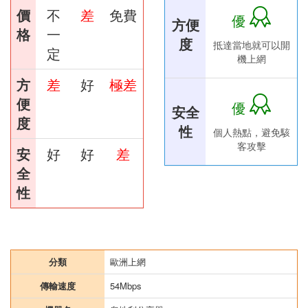
價
不
差
免費
優
方便
格
一
度
抵達當地就可以開
定
機上網
方
差
好
極差
便
優
安全
度
性
個人熱點，避免駭
客攻擊
安
好
好
差
全
性
分類
歐洲上網
傳輸速度
54Mbps