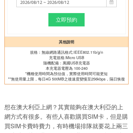
立即預約
其他說明
規格：無線網路通訊格式:IEEE802.11b/g/n
充電規格:Micro USB
隨機配備：萬國USB充電器
本充電器電壓為 100-240
*機種使用時間為預估值，實際使用時間可能更短
**無使用量上限，每日4G 500MB之後速度變慢至256kbps，隔日恢復
想在澳大利亞上網？其實能夠在澳大利亞的上
網方式有很多。有些人喜歡購買SIM卡，但是購
買SIM卡費時費力，有時機場排隊就要花上兩三