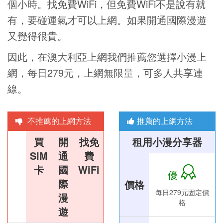
個小時。找免費WiFi，但免費WiFi不是說有就
有，要碰運氣才可以上網。如果開通國際漫遊
又覺得很貴。
因此，在澳大利亞上網我們推薦您選擇小漫上
網，每日279元，上網無限量，可多人共享連
線。
不推薦的上網方法
推薦的上網方法
買
開
找免
租用小漫分享器
SIM
通
費
卡
國
WiFi
優
際
價格
每日279元固定價
漫
格
遊