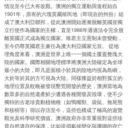
情況至今已大有改觀。澳洲的獨立運動與進程始自
1901年，原有的六塊英屬殖民地（即現在的州份）組
成了澳大利亞聯邦，從此澳洲開始逐漸脫離英國並獨
立行使作為國家的主權，直至1986年通過法令完全脫
離英國正式成為獨立國家。唯君主立憲制未曾變動，
至今仍尊英國君主兼任為澳大利亞國家元首。 從地
理角度來看，澳洲是世界上唯一一個國土覆蓋整塊大
陸的國家。國際相關地理標準將澳洲大陸確定為全球
最小的大陸，即凡是面積小於其的陸地均視為島嶼，
大於等於其的方可視為大陸。同樣獲益於相對孤立的
地理位置及較晚被發現墾荒開發的歷史，澳洲當地為
數眾多的自然遺產鮮少遭遇各種開發及毀壞，使不少
獨特的古老珍貴動植物種（如鴨嘴獸、袋鼠、無尾熊
和桉樹等）得以存活至今，這些也構成了極高的遊覽
觀光及科學研究價值。澳洲政府亦非常重視對這些珍
貴自然遺存的保護，比如提倡氣候變化與珊瑚的存亡