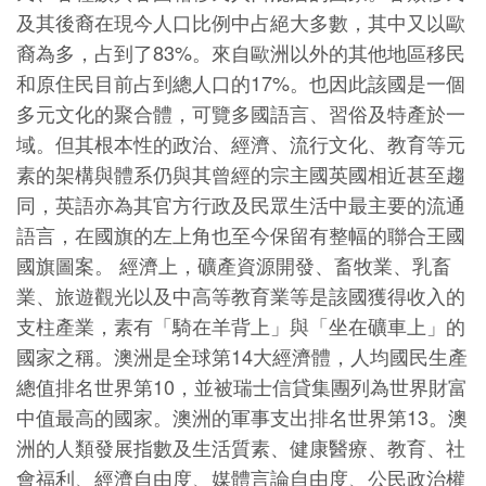
及其後裔在現今人口比例中占絕大多數，其中又以歐
裔為多，占到了83%。來自歐洲以外的其他地區移民
和原住民目前占到總人口的17%。也因此該國是一個
多元文化的聚合體，可覽多國語言、習俗及特產於一
域。但其根本性的政治、經濟、流行文化、教育等元
素的架構與體系仍與其曾經的宗主國英國相近甚至趨
同，英語亦為其官方行政及民眾生活中最主要的流通
語言，在國旗的左上角也至今保留有整幅的聯合王國
國旗圖案。 經濟上，礦產資源開發、畜牧業、乳畜
業、旅遊觀光以及中高等教育業等是該國獲得收入的
支柱產業，素有「騎在羊背上」與「坐在礦車上」的
國家之稱。澳洲是全球第14大經濟體，人均國民生產
總值排名世界第10，並被瑞士信貸集團列為世界財富
中值最高的國家。澳洲的軍事支出排名世界第13。澳
洲的人類發展指數及生活質素、健康醫療、教育、社
會福利、經濟自由度、媒體言論自由度、公民政治權