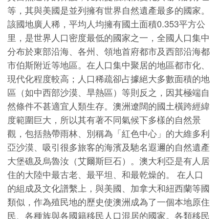
等，其與美國是並列擁有世界自然遺產最多的國家。
該國地廣人稀，平均人均擁有國土面積0.353平方公
里，是世界人口密度最低的國家之一，全國人口集中
分布於東部沿海、各州、領地首府都市及西部沿海都
市伯斯附近等地區。在人口集中聚居的地區都市化、
現代化程度較高；人口稀疏卻占據絕大多數面積的地
區（如中西部沙漠、旱熱區）等則反之，因其極端自
然條件不甚適宜人類生存。澳洲遼闊的國土橫跨經緯
度範圍巨大，所以其有著不同氣候下多樣的自然景
觀，包括熱帶雨林、別稱為「紅色中心」的大維多利
亞沙漠、吸引很多旅客的海濱及馳名遐邇的自然遺產
大堡礁及烏魯汝（艾爾斯巨石）。澳大利亞是有人居
住的大陸中最古老、最平坦、和最乾燥的。 在人口
的組成及文化譜繫上，與美國、加拿大和紐西蘭等國
類似，作為殖民地的歷史使澳洲成為了一個本地原住
民、各種族與各國籍移民人口混居的國家。各類移民