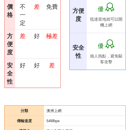
價
不
差
免費
優
方便
格
一
度
抵達當地就可以開
定
機上網
方
差
好
極差
便
優
安全
度
性
個人熱點，避免駭
客攻擊
安
好
好
差
全
性
分類
澳洲上網
傳輸速度
54Mbps