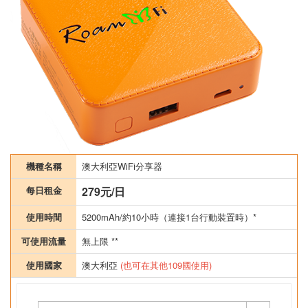
機種名稱
澳大利亞WiFi分享器
每日租金
279元/日
使用時間
5200mAh/約10小時（連接1台行動裝置時）*
可使用流量
無上限 **
使用國家
澳大利亞
(也可在其他109國使用)