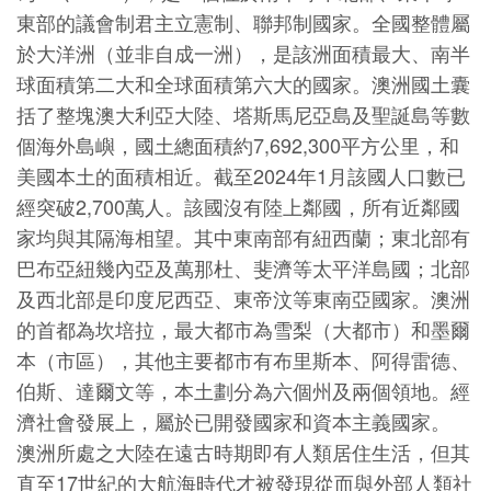
東部的議會制君主立憲制、聯邦制國家。全國整體屬
於大洋洲（並非自成一洲），是該洲面積最大、南半
球面積第二大和全球面積第六大的國家。澳洲國土囊
括了整塊澳大利亞大陸、塔斯馬尼亞島及聖誕島等數
個海外島嶼，國土總面積約7,692,300平方公里，和
美國本土的面積相近。截至2024年1月該國人口數已
經突破2,700萬人。該國沒有陸上鄰國，所有近鄰國
家均與其隔海相望。其中東南部有紐西蘭；東北部有
巴布亞紐幾內亞及萬那杜、斐濟等太平洋島國；北部
及西北部是印度尼西亞、東帝汶等東南亞國家。澳洲
的首都為坎培拉，最大都市為雪梨（大都市）和墨爾
本（市區），其他主要都市有布里斯本、阿得雷德、
伯斯、達爾文等，本土劃分為六個州及兩個領地。經
濟社會發展上，屬於已開發國家和資本主義國家。
澳洲所處之大陸在遠古時期即有人類居住生活，但其
直至17世紀的大航海時代才被發現從而與外部人類社