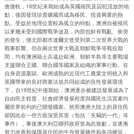
會接軌，18世紀末期始成為英國殖民及囚犯流放的地
點，後因發現珍貴礦藏而成為移民、投資興業的熱
點。受益於地理位置較為孤立的特點，澳洲自被殖民
以來幾未受到國際戰爭波及，內部也鮮有戰亂、衝突
的發生，僅北部都市達爾文曾受到第二次世界大戰的
戰事影響。但在兩次世界大戰及朝鮮戰爭等戰役期
間，均有澳洲籍士兵遠赴歐洲、朝鮮半島等主要戰場
支援聯合王國、聯合國等國家及組織的軍事行動。在
自身資源稟賦、歐洲成熟的近現代工農業文明植入和
英國帶來的良好商業法規共同組成的良性發展環境
下，自19世紀中後期始，澳洲逐步被建設發展成為了
自由民主程度、社會經濟發展程度與國民生活質素均
屬世界前列的已開發國家。然而澳洲大陸上的原住民
卻因此在一些方面深受其害（包括「失竊的一代」等
事件），事後澳大利亞聯邦政府曾為此致歉，並逐漸
努力改善和保障原住民的生存發展條件和各項權益，