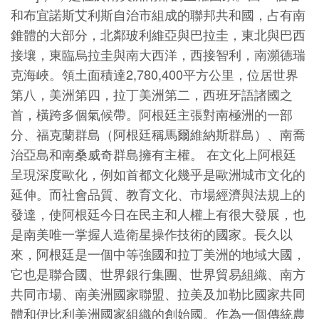
和布宜諾斯艾利斯自治市組成的聯邦共和國，占有南
錐體的大部分，北鄰玻利維亞與巴拉圭，東北與巴西
接壤，東臨烏拉圭與南大西洋，西接智利，南瀕德瑞
克海峽。領土面積達2,780,400平方公里，位居世界
第八，美洲第四，拉丁美洲第二，西班牙語諸國之
首，橫跨多個氣候帶。阿根廷主張對南極洲的一部
分、福克蘭群島（阿根廷稱馬爾維納斯群島）、南喬
治亞島和南桑威奇群島擁有主權。 在文化上阿根廷
呈現深度歐化，例如首都文化幾乎是歐洲城市文化的
延伸。而社會品質、教育文化、市場經濟與法規上的
發達，使阿根廷今日在民主和人權上有很大發展，也
是南美唯一掌握人造衛星操作技術的國家。長久以
來，阿根廷是一個中等強國和拉丁美洲的地域大國，
它也是聯合國、世界銀行集團、世界貿易組織、南方
共同市場、南美洲國家聯盟、拉美及加勒比國家共同
體和伊比利美洲國家組織的創始國。作為一個傳統農