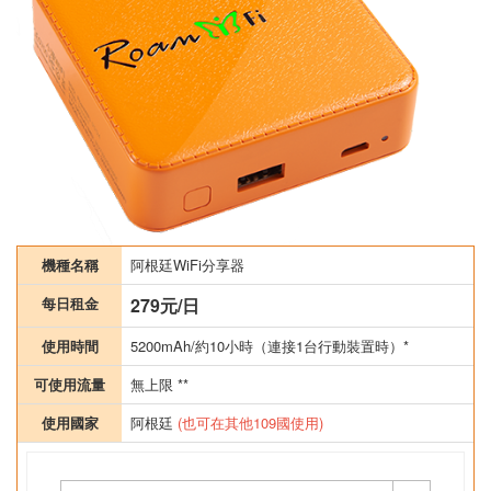
機種名稱
阿根廷WiFi分享器
每日租金
279元/日
使用時間
5200mAh/約10小時（連接1台行動裝置時）*
可使用流量
無上限 **
使用國家
阿根廷
(也可在其他109國使用)