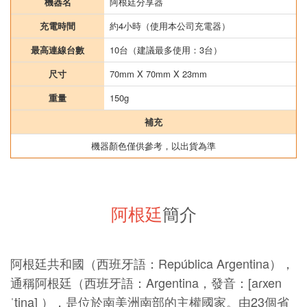
機器名
阿根廷分享器
充電時間
約4小時（使用本公司充電器）
最高連線台數
10台（建議最多使用：3台）
尺寸
70mm X 70mm X 23mm
重量
150g
補充
機器顏色僅供參考，以出貨為準
阿根廷
簡介
阿根廷共和國（西班牙語：República Argentina），
通稱阿根廷（西班牙語：Argentina，發音：[aɾxen
ˈtina] ），是位於南美洲南部的主權國家。由23個省