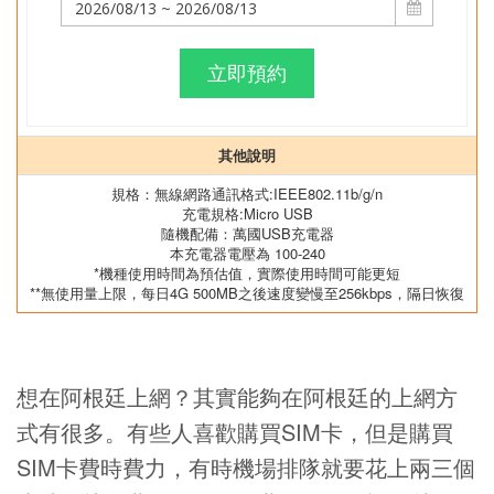
立即預約
其他說明
規格：無線網路通訊格式:IEEE802.11b/g/n
充電規格:Micro USB
隨機配備：萬國USB充電器
本充電器電壓為 100-240
*機種使用時間為預估值，實際使用時間可能更短
**無使用量上限，每日4G 500MB之後速度變慢至256kbps，隔日恢復
想在阿根廷上網？其實能夠在阿根廷的上網方
式有很多。有些人喜歡購買SIM卡，但是購買
SIM卡費時費力，有時機場排隊就要花上兩三個