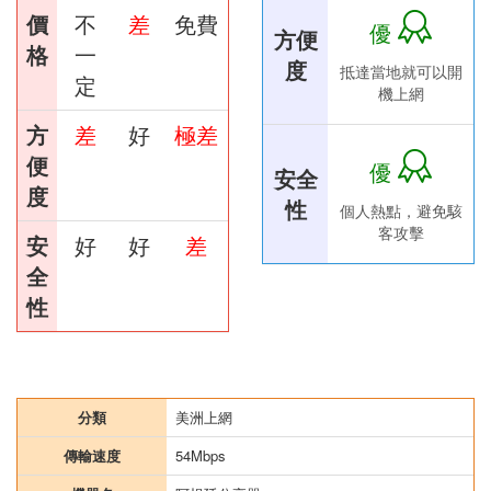
價
不
差
免費
優
方便
格
一
度
抵達當地就可以開
定
機上網
方
差
好
極差
便
優
安全
度
性
個人熱點，避免駭
客攻擊
安
好
好
差
全
性
分類
美洲上網
傳輸速度
54Mbps