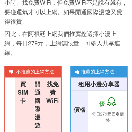
小時。找免費WiFi，但免費WiFi不是說有就有，
要碰運氣才可以上網。如果開通國際漫遊又覺
得很貴。
因此，在阿根廷上網我們推薦您選擇小漫上
網，每日279元，上網無限量，可多人共享連
線。
不推薦的上網方法
推薦的上網方法
買
開
找免
租用小漫分享器
SIM
通
費
卡
國
WiFi
優
際
價格
每日279元固定價
漫
格
遊