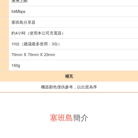
澳洲上網
54Mbps
塞班島分享器
約4小時（使用本公司充電器）
10台（建議最多使用：3台）
70mm X 70mm X 23mm
150g
補充
機器顏色僅供參考，以出貨為準
塞班島
簡介