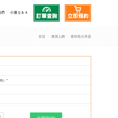
我們
小漫Ｑ＆Ａ
首頁
澳洲上網
塞班島分享器
時）*