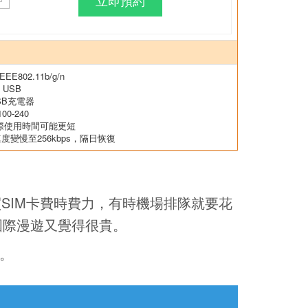
立即預約
802.11b/g/n
 USB
SB充電器
0-240
際使用時間可能更短
速度變慢至256kbps，隔日恢復
SIM卡費時費力，有時機場排隊就要花
國際漫遊又覺得很貴。
。