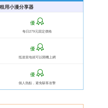
租用小漫分享器
優
每日279元固定價格
優
抵達當地就可以開機上網
優
個人熱點，避免駭客攻擊