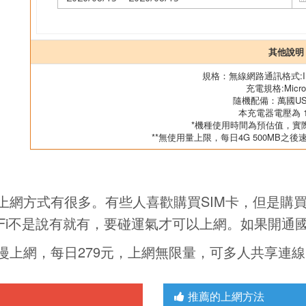
其他說明
規格：無線網路通訊格式:IEEE
充電規格:Micro
隨機配備：萬國U
本充電器電壓為 10
*機種使用時間為預估值，實
**無使用量上限，每日4G 500MB之後
網方式有很多。有些人喜歡購買SIM卡，但是購買
WiFi不是說有就有，要碰運氣才可以上網。如果開通
漫上網，每日279元，上網無限量，可多人共享連線
推薦的上網方法