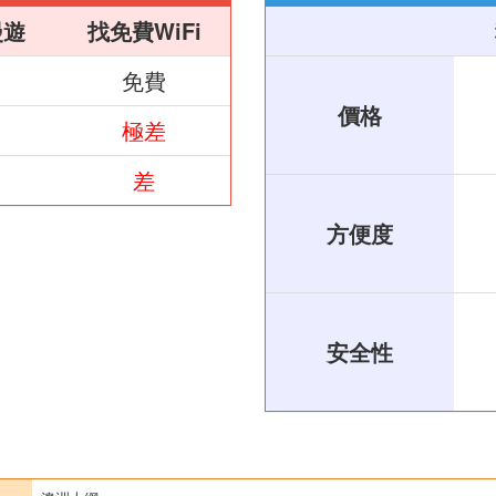
漫遊
找免費WiFi
免費
價格
極差
差
方便度
安全性