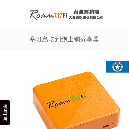
塞班島吃到飽上網分享器
線上諮詢