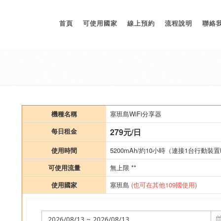
首頁
可使用國家
線上預約
流程說明
聯絡
機種名稱
塞班島WiFi分享器
每日租金
279元/日
使用時間
5200mAh/約10小時（連接1台行動裝置
可使用流量
無上限 **
使用國家
塞班島
(也可在其他109國使用)